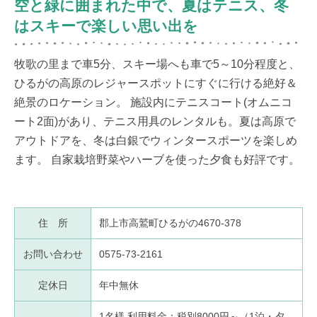
空と緑に囲まれた中で、夏はテニス、冬
はスキーで楽しい思い出を
牧歌の里まで車5分、スキー場へも車で5～10分程度と、
ひるがの高原のレジャースポットにすぐに行ける絶好＆
絶景のロケーション。 施設内にテニスコート(オムニコ
ート2面)があり、テニス用具のレンタルも。夏は高原で
アウトドアを、冬は白銀でウィンタースポーツを楽しめ
ます。 自家栽培野菜やハーブを使った夕食も好評です。
住 所
郡上市高鷲町ひるがの4670-378
お問い合わせ
0575-73-2161
定休日
年中無休
1名様 利用料金：税別8000円～（1泊・夕