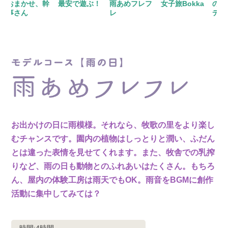
おまかせ、幹
最安で遊ぶ！
雨あめフレフ
女子旅Bokka
のんび
事さん
レ
デート
お出かけの日に雨模様。
それなら、牧歌の里をより楽し
むチャンスです。
園内の植物はしっとりと潤い、ふだん
とは違った表情を見せてくれます。
また、牧舎での乳搾
りなど、雨の日も動物とのふれあいはたくさん。
もちろ
ん、屋内の体験工房は雨天でもOK。
雨音をBGMに創作
活動に集中してみては？