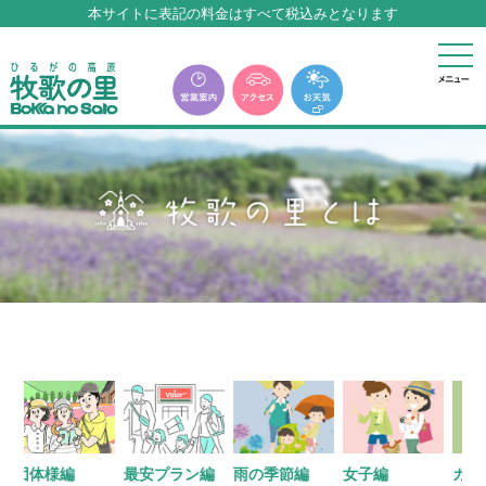
牧歌の里温泉『牧華』は12月中旬まで休館いたします。
団体様編
最安プラン編
雨の季節編
女子編
カップ