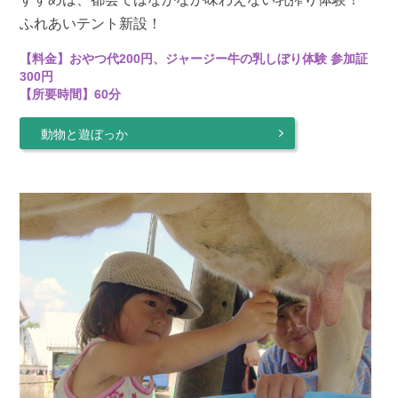
ふれあいテント新設！
【料金】おやつ代200円、ジャージー牛の乳しぼり体験 参加証
300円
【所要時間】60分
動物と遊ぼっか