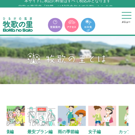
牧歌の里温泉『牧華』は12月中旬まで休館いたします。
本サイトに表記の料金はすべて税込みとなります
牧歌の里温泉『牧華』は12月中旬まで休館いたします。
編
最安プラン編
雨の季節編
女子編
カップル編