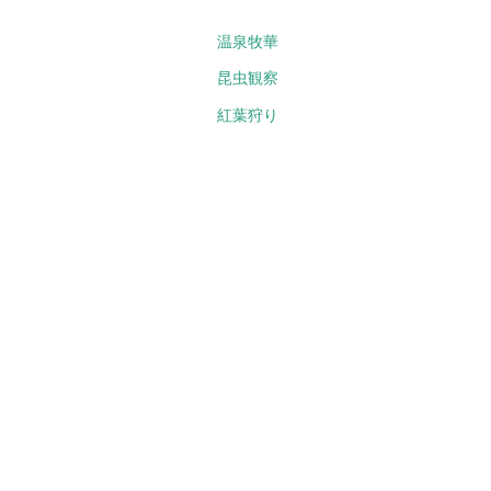
温泉牧華
昆虫観察
紅葉狩り