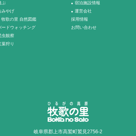
遊ぶ
宿泊施設情報
●
おみやげ
運営会社
●
牧歌の里 自然図鑑
採用情報
バードウォッチング
お問い合わせ
昆虫観察
紅葉狩り
岐阜県郡上市高鷲町鷲見2756-2