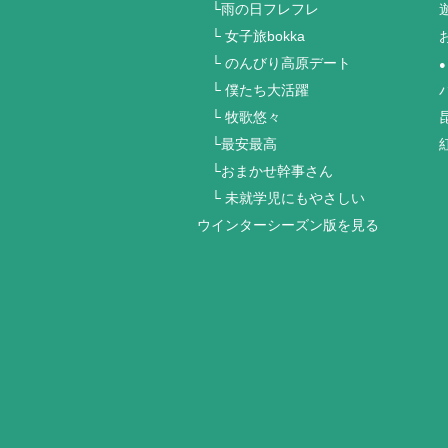
└雨の日フレフレ
└ 女子旅bokka
└ のんびり高原デート
●
└ 僕たち大活躍
└ 牧歌悠々
└最安最高
└おまかせ幹事さん
└ 未就学児にもやさしい
ウインターシーズン版を見る