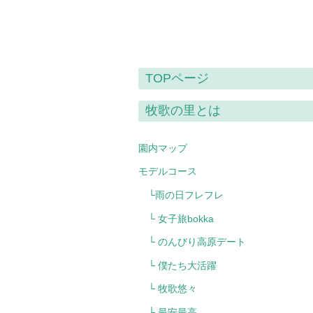
TOPページ
牧歌の里とは
園内マップ
モデルコース
└雨の日フレフレ
└ 女子旅bokka
└ のんびり高原デート
└ 僕たち大活躍
└ 牧歌悠々
└ 最安最高