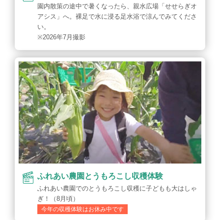
園内散策の途中で暑くなったら、親水広場「せせらぎオ
アシス」へ。裸足で水に浸る足水浴で涼んでみてくださ
い。
※2026年7月撮影
ふれあい農園とうもろこし収穫体験
ふれあい農園でのとうもろこし収穫に子どもも大はしゃ
ぎ！（8月頃）
今年の収穫体験はお休み中です