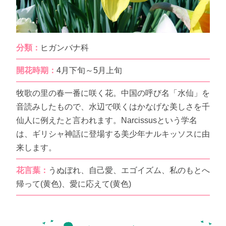
分類：
ヒガンバナ科
開花時期：
4月下旬～5月上旬
牧歌の里の春一番に咲く花。中国の呼び名「水仙」を
音読みしたもので、水辺で咲くはかなげな美しさを千
仙人に例えたと言われます。Narcissusという学名
は、ギリシャ神話に登場する美少年ナルキッソスに由
来します。
花言葉：
うぬぼれ、自己愛、エゴイズム、私のもとへ
帰って(黄色)、愛に応えて(黄色)