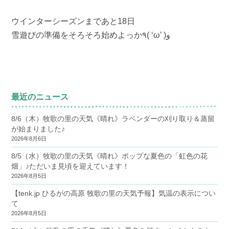
ウインターシーズンまであと18日
雪遊びの準備をそろそろ始めよっか٩( ‘ω’ )و
最近のニュース
8/6（木）牧歌の里の天気《晴れ》ラベンダーの刈り取り＆蒸留
が始まりました♪
2026年8月6日
8/5（水）牧歌の里の天気《晴れ》ポップな夏色の「虹色の花
畑」♪ただいま見頃を迎えています！
2026年8月5日
【tenk.jp ひるがの高原 牧歌の里の天気予報】気温の表示につい
て
2026年8月5日