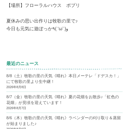
【場所】フローラルハウス ポプリ
夏休みの思い出作りは牧歌の里で♪
今日も元気に遊ぼっか٩( ‘ω’ )و
最近のニュース
8/8（土）牧歌の里の天気《晴れ》本日メーテレ「ドデスカ！」
にて牧歌の里より生中継！
2026年8月8日
8/7（金）牧歌の里の天気《晴れ》夏の花畑をお散歩♪「虹色の
花畑」が見頃を迎えています！
2026年8月7日
8/6（木）牧歌の里の天気《晴れ》ラベンダーの刈り取り＆蒸留
が始まりました♪
2026年8月6日