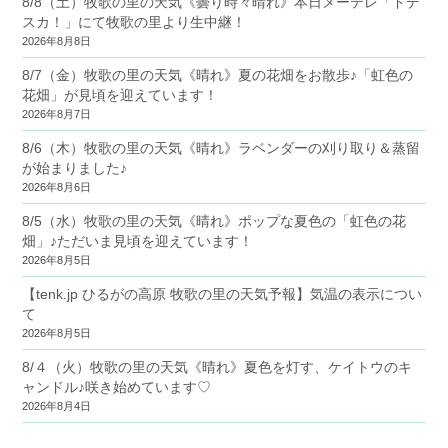
8/8（土）牧歌の里の天気《曇り時々晴れ》本日メーテレ「ドデ
スカ！」にて牧歌の里より生中継！
2026年8月8日
8/7（金）牧歌の里の天気《晴れ》夏の花畑をお散歩♪「虹色の
花畑」が見頃を迎えています！
2026年8月7日
8/6（木）牧歌の里の天気《晴れ》ラベンダーの刈り取り＆蒸留
が始まりました♪
2026年8月6日
8/5（水）牧歌の里の天気《晴れ》ポップな夏色の「虹色の花
畑」♪ただいま見頃を迎えています！
2026年8月5日
【tenk.jp ひるがの高原 牧歌の里の天気予報】気温の表示につい
て
2026年8月5日
8/４（火）牧歌の里の天気《晴れ》夏色を灯す、ケイトウのキ
ャンドル♪咲き始めています♡
2026年8月4日