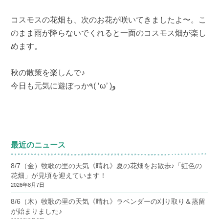
コスモスの花畑も、次のお花が咲いてきましたよ〜。こ
のまま雨が降らないでくれると一面のコスモス畑が楽し
めます。
秋の散策を楽しんで♪
今日も元気に遊ぼっか٩( ‘ω’ )و
最近のニュース
8/7（金）牧歌の里の天気《晴れ》夏の花畑をお散歩♪「虹色の
花畑」が見頃を迎えています！
2026年8月7日
8/6（木）牧歌の里の天気《晴れ》ラベンダーの刈り取り＆蒸留
が始まりました♪