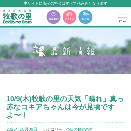
本サイトに表記の料金はすべて税込みとなります
牧歌の里温泉『牧華』は12月中旬まで休館いたします。
10/9(木)牧歌の里の天気「晴れ」真っ
赤なコキアちゃんは今が見頃です
よ〜！
2025年10月09日
カテゴリー：
今日の牧歌の里