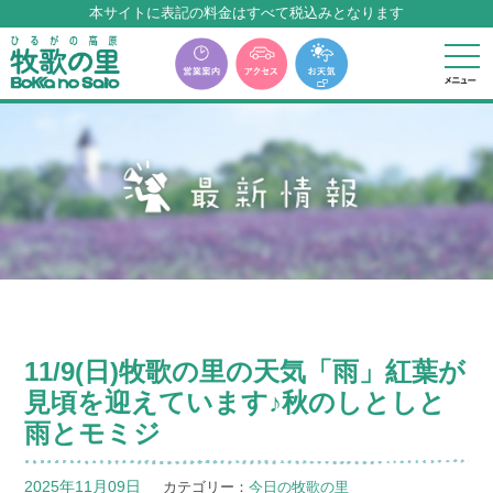
本サイトに表記の料金はすべて税込みとなります
牧歌の里温泉『牧華』は12月中旬まで休館いたします。
11/9(日)牧歌の里の天気「雨」紅葉が
見頃を迎えています♪秋のしとしと
雨とモミジ
2025年11月09日
カテゴリー：
今日の牧歌の里