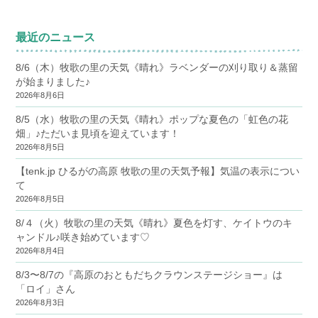
最近のニュース
8/6（木）牧歌の里の天気《晴れ》ラベンダーの刈り取り＆蒸留
が始まりました♪
2026年8月6日
8/5（水）牧歌の里の天気《晴れ》ポップな夏色の「虹色の花
畑」♪ただいま見頃を迎えています！
2026年8月5日
【tenk.jp ひるがの高原 牧歌の里の天気予報】気温の表示につい
て
2026年8月5日
8/４（火）牧歌の里の天気《晴れ》夏色を灯す、ケイトウのキ
ャンドル♪咲き始めています♡
2026年8月4日
8/3〜8/7の『高原のおともだちクラウンステージショー』は
「ロイ」さん
2026年8月3日