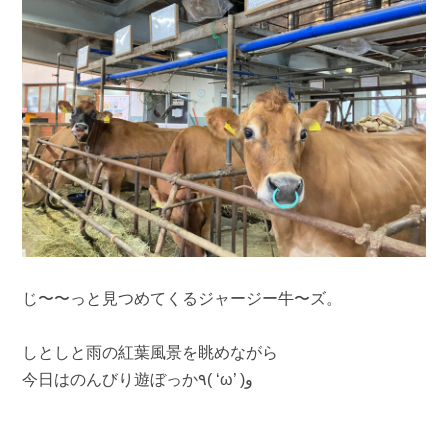
じ〜〜っと見つめてくるジャージー牛〜ズ。
しとしと雨の紅葉風景を眺めながら
今日はのんびり遊ぼっか٩( ‘ω’ )و