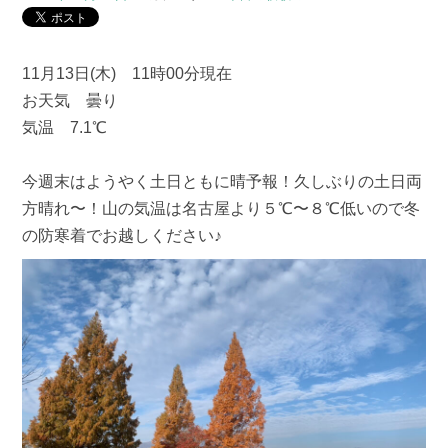
11月13日(木) 11時00分現在
お天気 曇り
気温 7.1℃
今週末はようやく土日ともに晴予報！久しぶりの土日両
方晴れ〜！山の気温は名古屋より５℃〜８℃低いので冬
の防寒着でお越しください♪