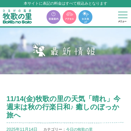
本サイトに表記の料金はすべて税込みとなります
牧歌の里温泉『牧華』は12月中旬まで休館いたします。
11/14(金)牧歌の里の天気「晴れ」今
週末は秋の行楽日和♪ 癒しのぼっか
旅へ
2025年11月14日
カテゴリー：
今日の牧歌の里