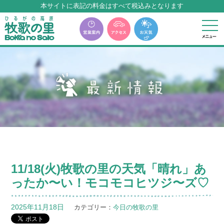
本サイトに表記の料金はすべて税込みとなります
牧歌の里温泉『牧華』は12月中旬まで休館いたします。
11/18(火)牧歌の里の天気「晴れ」あ
ったか〜い！モコモコヒツジ〜ズ♡
2025年11月18日
カテゴリー：
今日の牧歌の里