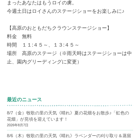
まったあなたはもうロイの虜。
今週土日はロイさんのステージショーをお楽しみに♪
【高原のおともだちクラウンステージショー】
料金 無料
時間 １１:４５～、１３:４５～
場所 高原のステージ（※雨天時はステージショーは中
止、園内グリーディングに変更）
最近のニュース
8/7（金）牧歌の里の天気《晴れ》夏の花畑をお散歩♪「虹色の
花畑」が見頃を迎えています！
2026年8月7日
8/6（木）牧歌の里の天気《晴れ》ラベンダーの刈り取り＆蒸留