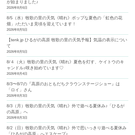
が始まりました♪
2026年8月6日
8/5（水）牧歌の里の天気《晴れ》ポップな夏色の「虹色の花
畑」♪ただいま見頃を迎えています！
2026年8月5日
【tenk.jp ひるがの高原 牧歌の里の天気予報】気温の表示につい
て
2026年8月5日
8/４（火）牧歌の里の天気《晴れ》夏色を灯す、ケイトウのキ
ャンドル♪咲き始めています♡
2026年8月4日
8/3〜8/7の『高原のおともだちクラウンステージショー』は
「ロイ」さん
2026年8月3日
8/3（月）牧歌の里の天気《晴れ》外で遊べる夏休み♪「ひるが
の高原」へ
2026年8月3日
8/2（日）牧歌の里の天気《晴れ》外で思いっきり遊べる夏休み
「ひるがの高原」へエスケープ♪