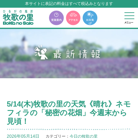
本サイトに表記の料金はすべて税込みとなります
牧歌の里温泉『牧華』は12月中旬まで休館いたします。
5/14(木)牧歌の里の天気《晴れ》ネモ
フィラの「秘密の花畑」今週末から
見頃！
2026年05月14日
カテゴリー：
今日の牧歌の里