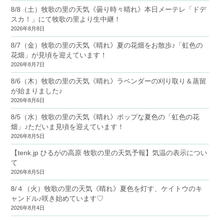
8/8（土）牧歌の里の天気《曇り時々晴れ》本日メーテレ「ドデ
スカ！」にて牧歌の里より生中継！
2026年8月8日
8/7（金）牧歌の里の天気《晴れ》夏の花畑をお散歩♪「虹色の
花畑」が見頃を迎えています！
2026年8月7日
8/6（木）牧歌の里の天気《晴れ》ラベンダーの刈り取り＆蒸留
が始まりました♪
2026年8月6日
8/5（水）牧歌の里の天気《晴れ》ポップな夏色の「虹色の花
畑」♪ただいま見頃を迎えています！
2026年8月5日
【tenk.jp ひるがの高原 牧歌の里の天気予報】気温の表示につい
て
2026年8月5日
8/４（火）牧歌の里の天気《晴れ》夏色を灯す、ケイトウのキ
ャンドル♪咲き始めています♡
2026年8月4日