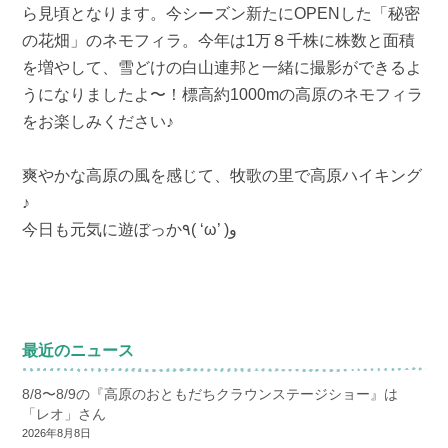
ら見頃となります。今シーズン新たにOPENした「秘密
の花畑」のネモフィラ。今年は1万８千株に株数と面積
を増やして、雪どけの白山連邦と一緒に撮影ができるよ
うになりましたよ〜！標高約1000mの高原のネモフィラ
をお楽しみください♪
爽やかな高原の風を感じて、牧歌の里で高原ハイキング
♪
今日も元気に遊ぼっか٩( ‘ω’ )و
最近のニュース
8/8〜8/9の『高原のおともだちクラウンステージショー』は
「レオ」さん
2026年8月8日