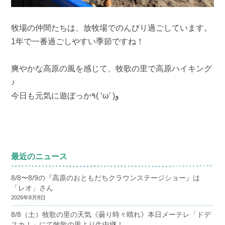
牧場の仲間たちは、放牧場でのんびり過ごしています。
1年で一番過ごしやすい季節ですね！
爽やかな高原の風を感じて、牧歌の里で高原ハイキング
♪
今日も元気に遊ぼっか٩( ‘ω’ )و
最近のニュース
8/8〜8/9の『高原のおともだちクラウンステージショー』は
「レオ」さん
2026年8月8日
8/8（土）牧歌の里の天気《曇り時々晴れ》本日メーテレ「ドデ
スカ！」にて牧歌の里より生中継！