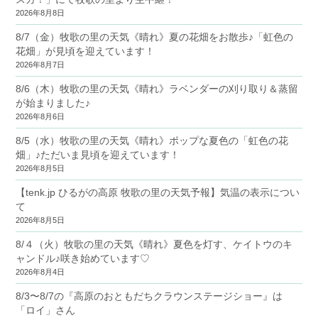
2026年8月8日
8/7（金）牧歌の里の天気《晴れ》夏の花畑をお散歩♪「虹色の
花畑」が見頃を迎えています！
2026年8月7日
8/6（木）牧歌の里の天気《晴れ》ラベンダーの刈り取り＆蒸留
が始まりました♪
2026年8月6日
8/5（水）牧歌の里の天気《晴れ》ポップな夏色の「虹色の花
畑」♪ただいま見頃を迎えています！
2026年8月5日
【tenk.jp ひるがの高原 牧歌の里の天気予報】気温の表示につい
て
2026年8月5日
8/４（火）牧歌の里の天気《晴れ》夏色を灯す、ケイトウのキ
ャンドル♪咲き始めています♡
2026年8月4日
8/3〜8/7の『高原のおともだちクラウンステージショー』は
「ロイ」さん