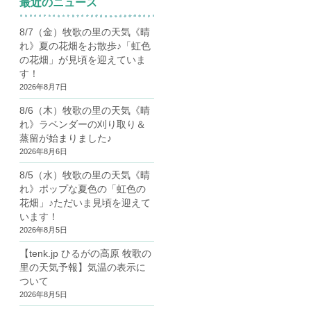
最近のニュース
8/7（金）牧歌の里の天気《晴
れ》夏の花畑をお散歩♪「虹色
の花畑」が見頃を迎えていま
す！
2026年8月7日
8/6（木）牧歌の里の天気《晴
れ》ラベンダーの刈り取り＆
蒸留が始まりました♪
2026年8月6日
8/5（水）牧歌の里の天気《晴
れ》ポップな夏色の「虹色の
花畑」♪ただいま見頃を迎えて
います！
2026年8月5日
【tenk.jp ひるがの高原 牧歌の
里の天気予報】気温の表示に
ついて
2026年8月5日