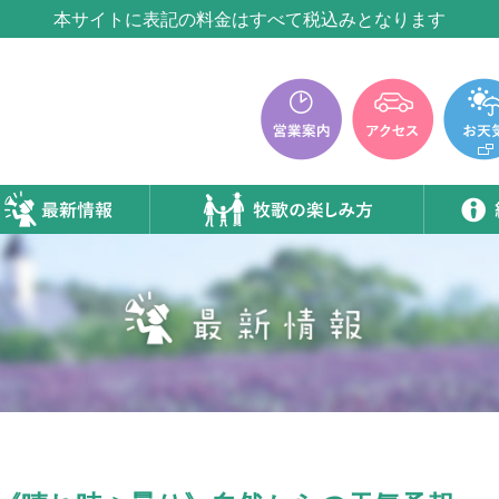
牧歌の里温泉『牧華』は12月中旬まで休館いたします。