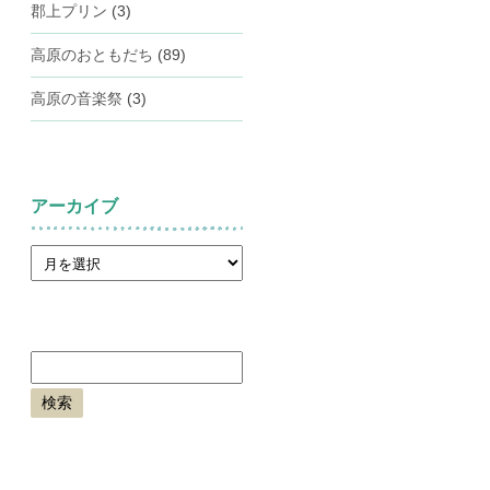
郡上プリン
(3)
高原のおともだち
(89)
高原の音楽祭
(3)
アーカイブ