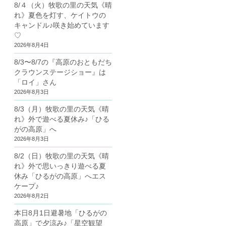
8/４（火）牧歌の里の天気《晴
れ》夏色を灯す、ケイトウの
キャンドル♪咲き始めています
♡
2026年8月4日
8/3〜8/7の『高原のおともだち
クラウンステージショー』は
「ロイ」さん
2026年8月3日
8/3（月）牧歌の里の天気《晴
れ》外で遊べる夏休み♪「ひる
がの高原」へ
2026年8月3日
8/2（日）牧歌の里の天気《晴
れ》外で思いっきり遊べる夏
休み「ひるがの高原」へエス
ケープ♪
2026年8月2日
本日8月1日避暑地「ひるがの
高原」で夕涼み♪「星空観望