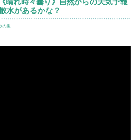
天気《晴れ時々曇り》自然からの天気予報
の散水があるかな？
歌の里