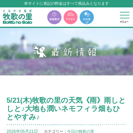
本サイトに表記の料金はすべて税込みとなります
牧歌の里温泉『牧華』は12月中旬まで休館いたします。
5/21(木)牧歌の里の天気《雨》雨しと
しと♪大地も潤いネモフィラ畑もひ
とやすみ♪
2026年05月21日
カテゴリー：
今日の牧歌の里