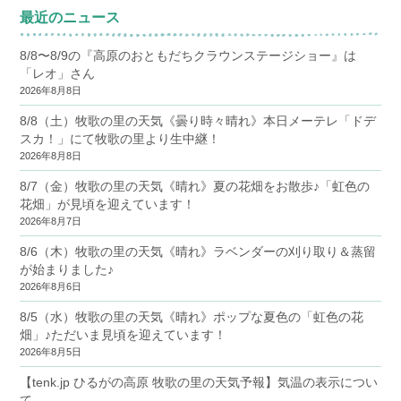
最近のニュース
8/8〜8/9の『高原のおともだちクラウンステージショー』は
「レオ」さん
2026年8月8日
8/8（土）牧歌の里の天気《曇り時々晴れ》本日メーテレ「ドデ
スカ！」にて牧歌の里より生中継！
2026年8月8日
8/7（金）牧歌の里の天気《晴れ》夏の花畑をお散歩♪「虹色の
花畑」が見頃を迎えています！
2026年8月7日
8/6（木）牧歌の里の天気《晴れ》ラベンダーの刈り取り＆蒸留
が始まりました♪
2026年8月6日
8/5（水）牧歌の里の天気《晴れ》ポップな夏色の「虹色の花
畑」♪ただいま見頃を迎えています！
2026年8月5日
【tenk.jp ひるがの高原 牧歌の里の天気予報】気温の表示につい
て