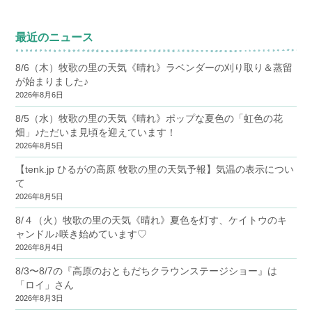
最近のニュース
8/6（木）牧歌の里の天気《晴れ》ラベンダーの刈り取り＆蒸留
が始まりました♪
2026年8月6日
8/5（水）牧歌の里の天気《晴れ》ポップな夏色の「虹色の花
畑」♪ただいま見頃を迎えています！
2026年8月5日
【tenk.jp ひるがの高原 牧歌の里の天気予報】気温の表示につい
て
2026年8月5日
8/４（火）牧歌の里の天気《晴れ》夏色を灯す、ケイトウのキ
ャンドル♪咲き始めています♡
2026年8月4日
8/3〜8/7の『高原のおともだちクラウンステージショー』は
「ロイ」さん
2026年8月3日