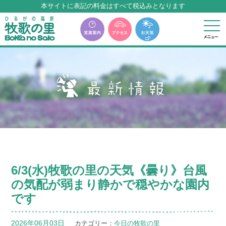
牧歌の里温泉『牧華』は12月中旬まで休館いたします。
6/3(水)牧歌の里の天気《曇り》台風
の気配が弱まり静かで穏やかな園内
です
2026年06月03日
カテゴリー：
今日の牧歌の里