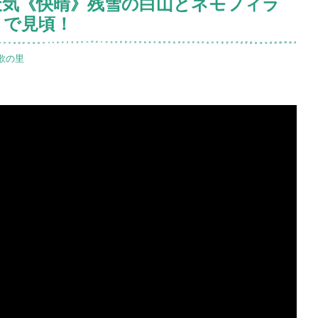
の天気《快晴》残雪の白山とネモフィラ
まで見頃！
歌の里