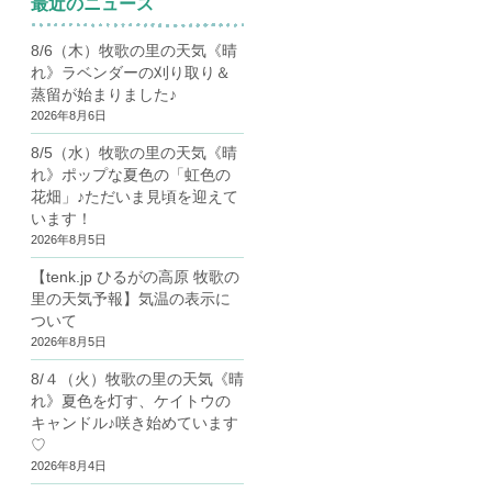
最近のニュース
8/6（木）牧歌の里の天気《晴
れ》ラベンダーの刈り取り＆
蒸留が始まりました♪
2026年8月6日
8/5（水）牧歌の里の天気《晴
れ》ポップな夏色の「虹色の
花畑」♪ただいま見頃を迎えて
います！
2026年8月5日
【tenk.jp ひるがの高原 牧歌の
里の天気予報】気温の表示に
ついて
2026年8月5日
8/４（火）牧歌の里の天気《晴
れ》夏色を灯す、ケイトウの
キャンドル♪咲き始めています
♡
2026年8月4日