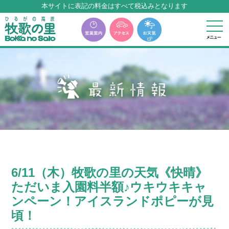
牧歌の里温泉『牧華』は12月中旬まで休館いたします。
6/11（木）牧歌の里の天気《快晴》
ただいま入園料半額♪ウキウキキャ
ンペーン！アイスランドポピーが見
頃！