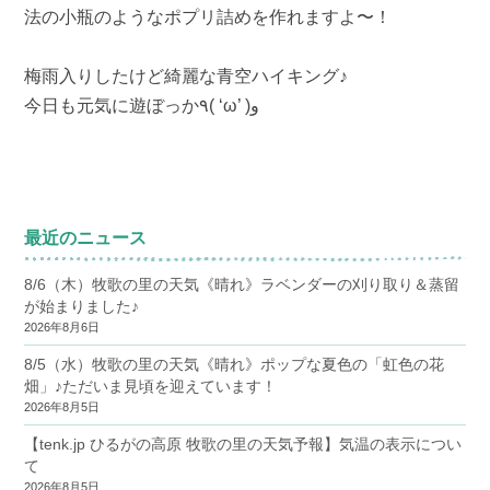
法の小瓶のようなポプリ詰めを作れますよ〜！
梅雨入りしたけど綺麗な青空ハイキング♪
今日も元気に遊ぼっか٩( ‘ω’ )و
最近のニュース
8/6（木）牧歌の里の天気《晴れ》ラベンダーの刈り取り＆蒸留
が始まりました♪
2026年8月6日
8/5（水）牧歌の里の天気《晴れ》ポップな夏色の「虹色の花
畑」♪ただいま見頃を迎えています！
2026年8月5日
【tenk.jp ひるがの高原 牧歌の里の天気予報】気温の表示につい
て
2026年8月5日