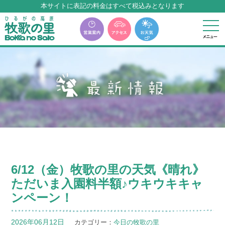
本サイトに表記の料金はすべて税込みとなります
牧歌の里温泉『牧華』は12月中旬まで休館いたします。
6/12（金）牧歌の里の天気《晴れ》
ただいま入園料半額♪ウキウキキャ
ンペーン！
2026年06月12日
カテゴリー：
今日の牧歌の里