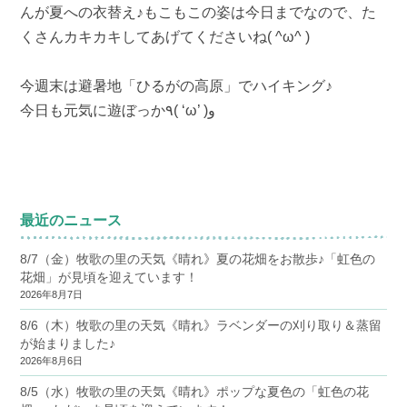
んが夏への衣替え♪もこもこの姿は今日までなので、た
くさんカキカキしてあげてくださいね( ^ω^ )
今週末は避暑地「ひるがの高原」でハイキング♪
今日も元気に遊ぼっか٩( ‘ω’ )و
最近のニュース
8/7（金）牧歌の里の天気《晴れ》夏の花畑をお散歩♪「虹色の
花畑」が見頃を迎えています！
2026年8月7日
8/6（木）牧歌の里の天気《晴れ》ラベンダーの刈り取り＆蒸留
が始まりました♪
2026年8月6日
8/5（水）牧歌の里の天気《晴れ》ポップな夏色の「虹色の花