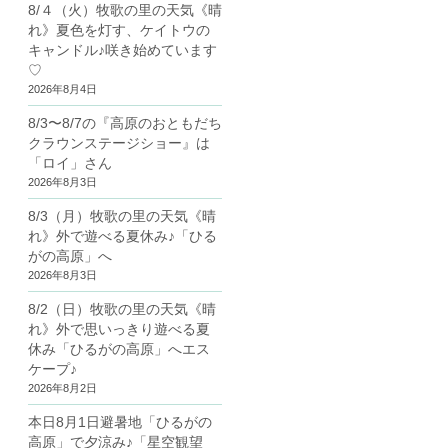
8/４（火）牧歌の里の天気《晴
れ》夏色を灯す、ケイトウの
キャンドル♪咲き始めています
♡
2026年8月4日
8/3〜8/7の『高原のおともだち
クラウンステージショー』は
「ロイ」さん
2026年8月3日
8/3（月）牧歌の里の天気《晴
れ》外で遊べる夏休み♪「ひる
がの高原」へ
2026年8月3日
8/2（日）牧歌の里の天気《晴
れ》外で思いっきり遊べる夏
休み「ひるがの高原」へエス
ケープ♪
2026年8月2日
本日8月1日避暑地「ひるがの
高原」で夕涼み♪「星空観望