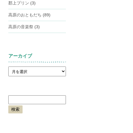
郡上プリン
(3)
高原のおともだち
(89)
高原の音楽祭
(3)
アーカイブ