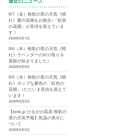
最近のニュース
8/7（金）牧歌の里の天気《晴
れ》夏の花畑をお散歩♪「虹色
の花畑」が見頃を迎えていま
す！
2026年8月7日
8/6（木）牧歌の里の天気《晴
れ》ラベンダーの刈り取り＆
蒸留が始まりました♪
2026年8月6日
8/5（水）牧歌の里の天気《晴
れ》ポップな夏色の「虹色の
花畑」♪ただいま見頃を迎えて
います！
2026年8月5日
【tenk.jp ひるがの高原 牧歌の
里の天気予報】気温の表示に
ついて
2026年8月5日