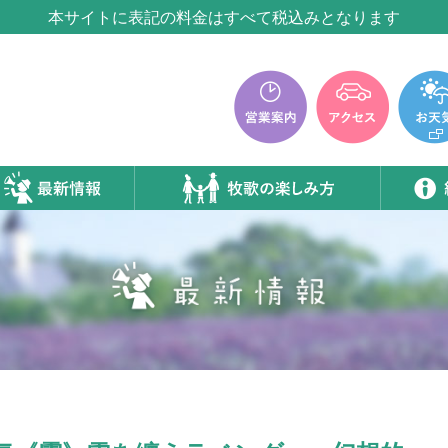
牧歌の里温泉『牧華』は12月中旬まで休館いたします。