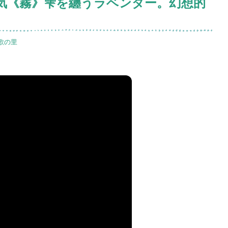
天気《霧》雫を纏うラベンダー。幻想的
歌の里