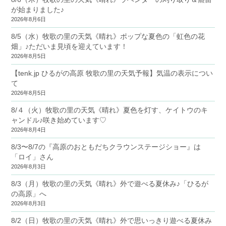
が始まりました♪
2026年8月6日
8/5（水）牧歌の里の天気《晴れ》ポップな夏色の「虹色の花
畑」♪ただいま見頃を迎えています！
2026年8月5日
【tenk.jp ひるがの高原 牧歌の里の天気予報】気温の表示につい
て
2026年8月5日
8/４（火）牧歌の里の天気《晴れ》夏色を灯す、ケイトウのキ
ャンドル♪咲き始めています♡
2026年8月4日
8/3〜8/7の『高原のおともだちクラウンステージショー』は
「ロイ」さん
2026年8月3日
8/3（月）牧歌の里の天気《晴れ》外で遊べる夏休み♪「ひるが
の高原」へ
2026年8月3日
8/2（日）牧歌の里の天気《晴れ》外で思いっきり遊べる夏休み