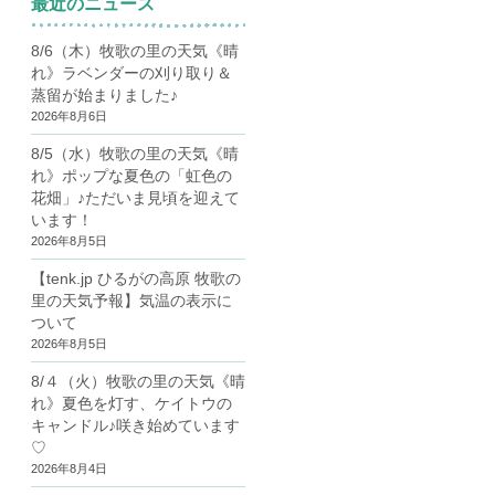
最近のニュース
8/6（木）牧歌の里の天気《晴
れ》ラベンダーの刈り取り＆
蒸留が始まりました♪
2026年8月6日
8/5（水）牧歌の里の天気《晴
れ》ポップな夏色の「虹色の
花畑」♪ただいま見頃を迎えて
います！
2026年8月5日
【tenk.jp ひるがの高原 牧歌の
里の天気予報】気温の表示に
ついて
2026年8月5日
8/４（火）牧歌の里の天気《晴
れ》夏色を灯す、ケイトウの
キャンドル♪咲き始めています
♡
2026年8月4日