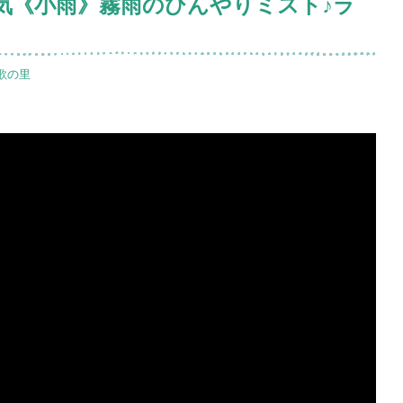
天気《小雨》霧雨のひんやりミスト♪ラ
歌の里