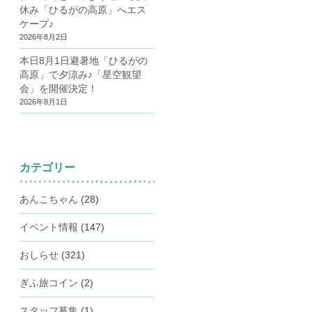
休み「ひるがの高原」へエス
ケープ♪
2026年8月2日
本日8月1日避暑地「ひるがの
高原」で夕涼み♪「星空観望
会」を開催決定！
2026年8月1日
カテゴリー
あんこちゃん
(28)
イベント情報
(147)
おしらせ
(321)
ぎふ旅コイン
(2)
スタッフ募集
(1)