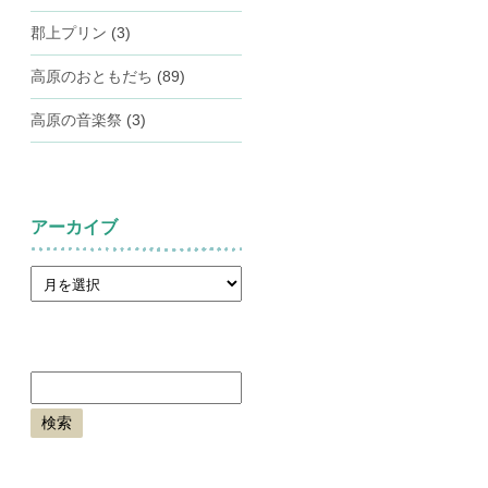
郡上プリン
(3)
高原のおともだち
(89)
高原の音楽祭
(3)
アーカイブ