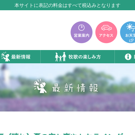
牧歌の里温泉『牧華』は12月中旬まで休館いたします。