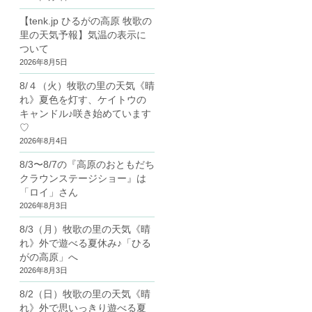
【tenk.jp ひるがの高原 牧歌の
里の天気予報】気温の表示に
ついて
2026年8月5日
8/４（火）牧歌の里の天気《晴
れ》夏色を灯す、ケイトウの
キャンドル♪咲き始めています
♡
2026年8月4日
8/3〜8/7の『高原のおともだち
クラウンステージショー』は
「ロイ」さん
2026年8月3日
8/3（月）牧歌の里の天気《晴
れ》外で遊べる夏休み♪「ひる
がの高原」へ
2026年8月3日
8/2（日）牧歌の里の天気《晴
れ》外で思いっきり遊べる夏