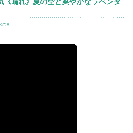
天気《晴れ》夏の空と爽やかなラベンダ
歌の里