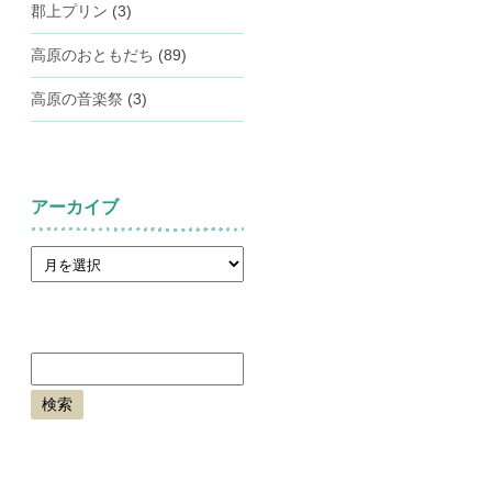
郡上プリン
(3)
高原のおともだち
(89)
高原の音楽祭
(3)
アーカイブ