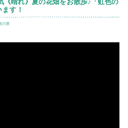
天気《晴れ》夏の花畑をお散歩♪「虹色の
います！
歌の里