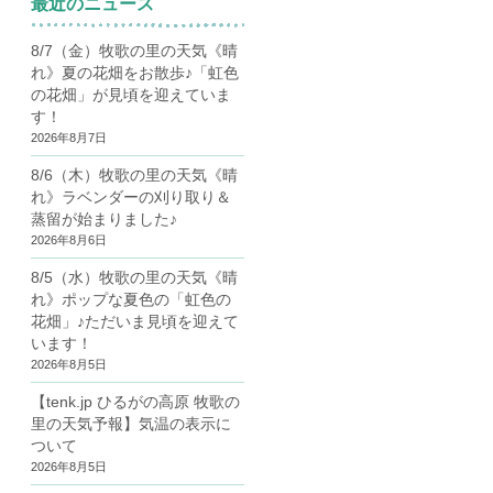
最近のニュース
8/7（金）牧歌の里の天気《晴
れ》夏の花畑をお散歩♪「虹色
の花畑」が見頃を迎えていま
す！
2026年8月7日
8/6（木）牧歌の里の天気《晴
れ》ラベンダーの刈り取り＆
蒸留が始まりました♪
2026年8月6日
8/5（水）牧歌の里の天気《晴
れ》ポップな夏色の「虹色の
花畑」♪ただいま見頃を迎えて
います！
2026年8月5日
【tenk.jp ひるがの高原 牧歌の
里の天気予報】気温の表示に
ついて
2026年8月5日