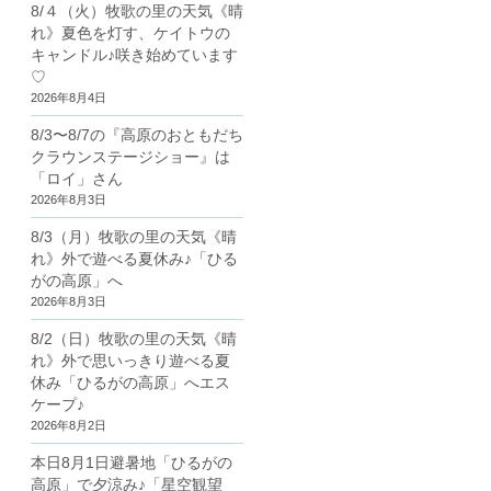
8/４（火）牧歌の里の天気《晴
れ》夏色を灯す、ケイトウの
キャンドル♪咲き始めています
♡
2026年8月4日
8/3〜8/7の『高原のおともだち
クラウンステージショー』は
「ロイ」さん
2026年8月3日
8/3（月）牧歌の里の天気《晴
れ》外で遊べる夏休み♪「ひる
がの高原」へ
2026年8月3日
8/2（日）牧歌の里の天気《晴
れ》外で思いっきり遊べる夏
休み「ひるがの高原」へエス
ケープ♪
2026年8月2日
本日8月1日避暑地「ひるがの
高原」で夕涼み♪「星空観望