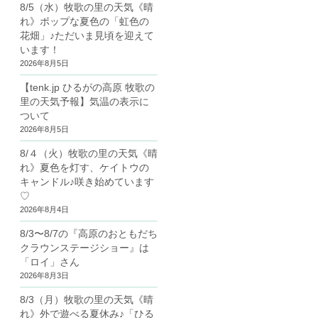
8/5（水）牧歌の里の天気《晴
れ》ポップな夏色の「虹色の
花畑」♪ただいま見頃を迎えて
います！
2026年8月5日
【tenk.jp ひるがの高原 牧歌の
里の天気予報】気温の表示に
ついて
2026年8月5日
8/４（火）牧歌の里の天気《晴
れ》夏色を灯す、ケイトウの
キャンドル♪咲き始めています
♡
2026年8月4日
8/3〜8/7の『高原のおともだち
クラウンステージショー』は
「ロイ」さん
2026年8月3日
8/3（月）牧歌の里の天気《晴
れ》外で遊べる夏休み♪「ひる