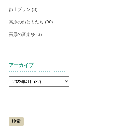
郡上プリン
(3)
高原のおともだち
(90)
高原の音楽祭
(3)
アーカイブ