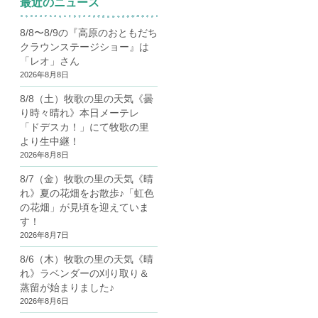
最近のニュース
8/8〜8/9の『高原のおともだち
クラウンステージショー』は
「レオ」さん
2026年8月8日
8/8（土）牧歌の里の天気《曇
り時々晴れ》本日メーテレ
「ドデスカ！」にて牧歌の里
より生中継！
2026年8月8日
8/7（金）牧歌の里の天気《晴
れ》夏の花畑をお散歩♪「虹色
の花畑」が見頃を迎えていま
す！
2026年8月7日
8/6（木）牧歌の里の天気《晴
れ》ラベンダーの刈り取り＆
蒸留が始まりました♪
2026年8月6日