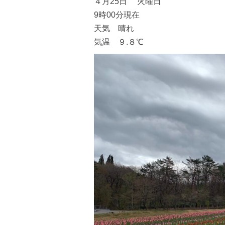
４月25日 火曜日
9時00分現在
天気 晴れ
気温 ９.８℃