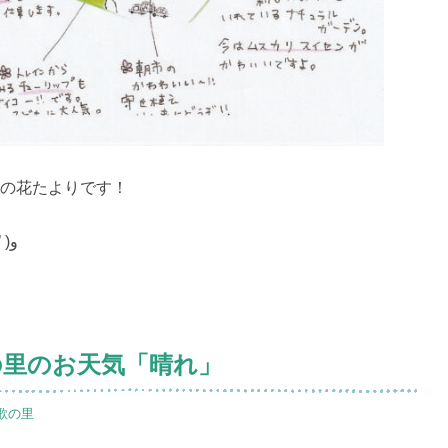
4月の花たよりです！
チャレンジの年になりそうです٩( ‘ω’ )و
歌の里のお天気「晴れ」
歌の里