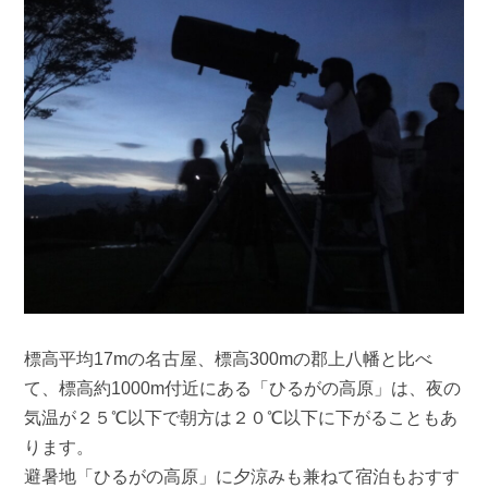
標高平均17mの名古屋、標高300mの郡上八幡と比べ
て、標高約1000m付近にある「ひるがの高原」は、夜の
気温が２５℃以下で朝方は２０℃以下に下がることもあ
ります。
避暑地「ひるがの高原」に夕涼みも兼ねて宿泊もおすす