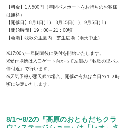
【料金】1人500円（年間パスポートをお持ちのお客様
は無料）
【開催日】8月1日(土)、8月15日(土)、9月5日(土)
【開始時間】19：00～21：00頃
【会場】牧歌の里園内 芝生広場（雨天中止）
※17:00で一旦閉園後に受付を開始いたします。
※受付場所は入口ゲート向かって左側の『牧歌の里バス
停付近』で行います。
※天気予報が悪天候の場合、開催の有無は当日の１２時
頃に決定いたします。
8/1〜8/2の『高原のおともだちクラ
ウンステージショー』は「レオ」さ