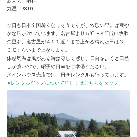
お天気 晴れ
気温 28.0℃
今日も日本全国暑くなりそうですが、牧歌の里には爽や
かな風が吹いています。名古屋より５℃〜８℃低い牧歌
の里も、名古屋が４０℃近くまで上がる晴れた日は３
３℃くらいまで上がります。
体感気温は風がある時は涼しく感じ、日向を歩くと日差
しが強いので、帽子や日傘をご準備ください。
メインハウス売店では、日傘レンタルも行っています。
⚫︎レンタルグッズについて詳しくはこちらをタップ