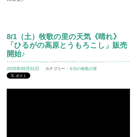
8/1（土）牧歌の里の天気《晴れ》
「ひるがの高原とうもろこし」販売
開始♪
2026年08月01日
カテゴリー：
今日の牧歌の里